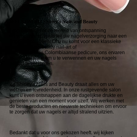
WELKOM BIJ Shirley's Nails and Beauty
Stap binnen in onze wereld van ontspanning
en schoonheid, waar wij uw nagelverzorging naar een
hoger niveau tillen. Of u nu komt voor een klassieke
manicure, een trendy nail-art of
een uitgebreide Colombiaanse pedicure, ons ervaren
team staat klaar om u te verwennen en uw nagels
perfect te verzorgen.
Bij Shirley's Nails and Beauty draait alles om uw
welzijn en tevredenheid. In onze rustgevende salon
kunt u even ontsnappen aan de dagelijkse drukte en
genieten van een moment voor uzelf. Wij werken met
de beste producten en nieuwste technieken om ervoor
te zorgen dat uw nagels er altijd stralend uitzien.
Bedankt dat u voor ons gekozen heeft. wij kijken