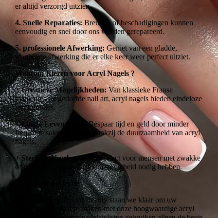
er altijd verzorgd uitzien.
4. Snelle Reparaties:
Breuken of beschadigingen kunnen
eenvoudig en snel door ons worden gerepareerd.
5. professionele Afwerking:
Geniet van een gladde,
glanzende afwerking die er elke keer weer perfect uitziet.
Waarom Kiezen voor Acryl Nagels ?
+ Creatieve Mogelijkheden:
Van klassieke Franse
manicures tot gedurfde nail art, acryl nagels bieden eindeloze
stylingopties.
+ Lange Levensduur:
Bespaar tijd en geld door minder
frequente salonbezoeken dankzij de duurzaamheid van acryl
nagels.
+ Sterk en Veerkrachtig:
Perfect voor mensen met zwakke
of breekbare nagels die extra stevigheid nodig hebben.
Ervaar de Perfectie
Bij Shirley's Nails and Beauty staan we klaar om uw
nageldromen waar te maken met onze hoogwaardige acryl
nagels. Onze ervaren nagelstylisten gebruiken alleen de beste