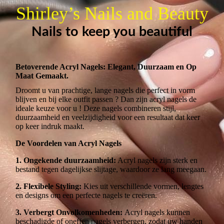
Shirley’s Nails and Beauty
Nails to keep you beautiful
Betoverende Acryl Nagels: Elegant, Duurzaam en Op
Maat Gemaakt.
Droomt u van prachtige, lange nagels die perfect in vorm
blijven en bij elke outfit passen ? Dan zijn acryl nagels de
ideale keuze voor u ! Deze nagels combineren stijl,
duurzaamheid en veelzijdigheid voor een resultaat dat keer
op keer indruk maakt.
De Voordelen van Acryl Nagels
1. Ongekende duurzaamheid:
Acryl nagels zijn sterk en
bestand tegen dagelijkse slijtage, waardoor ze lang meegaan.
2. Flexibele Styling:
Kies uit verschillende vormen, lengtes
en designs om een perfecte nagels te creëren.
3. Verbergt Onvolkomenheden:
Acryl nagels kunnen
beschadigde of oneffen nagels verbergen, zodat uw handen