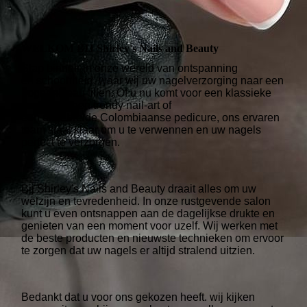
WELKOM BIJ Shirley's Nails and Beauty
Stap binnen in onze wereld van ontspanning
en schoonheid, waar wij uw nagelverzorging naar een
hoger niveau tillen. Of u nu komt voor een klassieke
manicure, een trendy nail-art of
een uitgebreide Colombiaanse pedicure, ons ervaren
team staat klaar om u te verwennen en uw nagels
perfect te verzorgen.
Bij Shirley's Nails and Beauty draait alles om uw
welzijn en tevredenheid. In onze rustgevende salon
kunt u even ontsnappen aan de dagelijkse drukte en
genieten van een moment voor uzelf. Wij werken met
de beste producten en nieuwste technieken om ervoor
te zorgen dat uw nagels er altijd stralend uitzien.
Bedankt dat u voor ons gekozen heeft. wij kijken