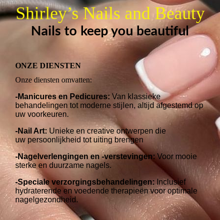
Shirley’s Nails and Beauty
Nails to keep you beautiful
ONZE DIENSTEN
Onze diensten omvatten:
-Manicures en Pedicures:
Van klassieke
behandelingen tot moderne stijlen, altijd afgestemd op
uw voorkeuren.
-Nail Art:
Unieke en creative ontwerpen die
uw persoonlijkheid tot uiting brengen
-Nagelverlengingen en -verstevingen:
Voor mooie
sterke en duurzame nagels.
-Speciale verzorgingsbehandelingen:
Inclusief
hydraterende en voedende therapieën voor optimale
nagelgezondheid.