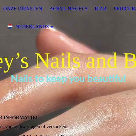
ONZE DIENSTEN
ACRYL-NAGELS
BIAB
PEDICUR
NEDERLANDS
ey’s Nails and 
Nails to keep you beautiful
R INFORMATIE!
er voor al uw vragen of verzoeken.