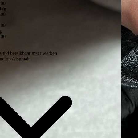
:
00
dag
:
00
:
00
g
:
00
altijd bereikbaar maar werken
end op Afspraak.