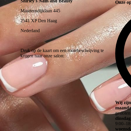
Shirley's Nails and Beauty
Onze op
Maartensdijklaan 445
2541 XP Den Haag
Nederland
Druk op de kaart om een routebeschrijving te
krijgen naar onze salon:
Wij zijn
maanda
gesloten
dinsdag
9
:
00
–
18
woensd