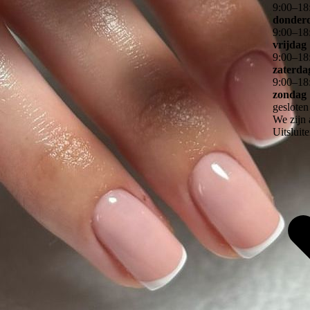
9
:
00
–
18
donder
9
:
00
–
18
vrijdag
9
:
00
–
18
zaterda
9
:
00
–
18
zondag
gesloten
We zijn 
Uitsluit