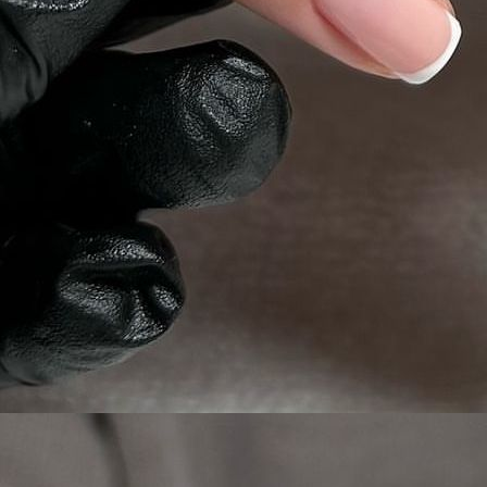
PHOTO-2024-05-23-07-19-45 (1)-cmid_jleh6-3r84w8