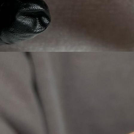
PHOTO-2024-05-23-07-19-46 (1)-cmid_jleh0-4lng7n