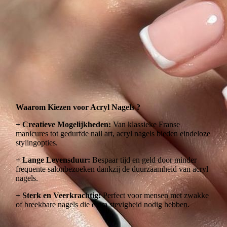
PHOTO-2024-05-23-07-19-45-cmid_jleh9-4ipzyf
Waarom Kiezen voor Acryl Nagels ?
+ Creatieve Mogelijkheden:
Van klassieke Franse
manicures tot gedurfde nail art, acryl nagels bieden eindeloze
stylingopties.
+ Lange Levensduur:
Bespaar tijd en geld door minder
frequente salonbezoeken dankzij de duurzaamheid van acryl
nagels.
+ Sterk en Veerkrachtig:
Perfect voor mensen met zwakke
of breekbare nagels die extra stevigheid nodig hebben.