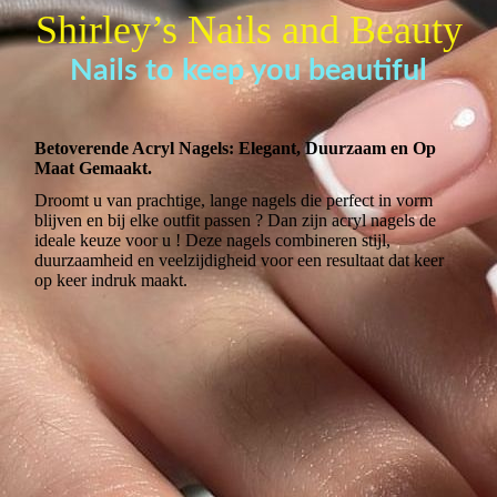
Shirley’s Nails and Beauty
Nails to keep you beautiful
Betoverende Acryl Nagels: Elegant, Duurzaam en Op
Maat Gemaakt.
Droomt u van prachtige, lange nagels die perfect in vorm
blijven en bij elke outfit passen ? Dan zijn acryl nagels de
ideale keuze voor u ! Deze nagels combineren stijl,
duurzaamheid en veelzijdigheid voor een resultaat dat keer
op keer indruk maakt.