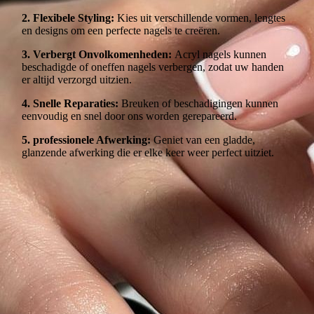
2. Flexibele Styling:
Kies uit verschillende vormen, lengtes
en designs om een perfecte nagels te creëren.
3. Verbergt Onvolkomenheden:
Acryl nagels kunnen
beschadigde of oneffen nagels verbergen, zodat uw handen
er altijd verzorgd uitzien.
4. Snelle Reparaties:
Breuken of beschadigingen kunnen
eenvoudig en snel door ons worden gerepareerd.
5. professionele Afwerking:
Geniet van een gladde,
glanzende afwerking die er elke keer weer perfect uitziet.