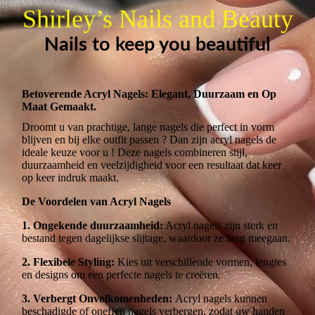
Shirley’s Nails and Beauty
Nails to keep you beautiful
Betoverende Acryl Nagels: Elegant, Duurzaam en Op
Maat Gemaakt.
Droomt u van prachtige, lange nagels die perfect in vorm
blijven en bij elke outfit passen ? Dan zijn acryl nagels de
ideale keuze voor u ! Deze nagels combineren stijl,
duurzaamheid en veelzijdigheid voor een resultaat dat keer
op keer indruk maakt.
De Voordelen van Acryl Nagels
1. Ongekende duurzaamheid:
Acryl nagels zijn sterk en
bestand tegen dagelijkse slijtage, waardoor ze lang meegaan.
2. Flexibele Styling:
Kies uit verschillende vormen, lengtes
en designs om een perfecte nagels te creëren.
3. Verbergt Onvolkomenheden:
Acryl nagels kunnen
beschadigde of oneffen nagels verbergen, zodat uw handen