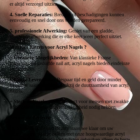
er altijd verzorgd uitzien.
4. Snelle Reparaties:
Breuken of beschadigingen kunnen
eenvoudig en snel door ons worden gerepareerd.
5. professionele Afwerking:
Geniet van een gladde,
glanzende afwerking die er elke keer weer perfect uitziet.
Waarom Kiezen voor Acryl Nagels ?
+ Creatieve Mogelijkheden:
Van klassieke Franse
manicures tot gedurfde nail art, acryl nagels bieden eindeloze
stylingopties.
+ Lange Levensduur:
Bespaar tijd en geld door minder
frequente salonbezoeken dankzij de duurzaamheid van acryl
nagels.
+ Sterk en Veerkrachtig:
Perfect voor mensen met zwakke
of breekbare nagels die extra stevigheid nodig hebben.
Ervaar de Perfectie
Bij Shirley's Nails and Beauty staan we klaar om uw
nageldromen waar te maken met onze hoogwaardige acryl
nagels. Onze ervaren nagelstylisten gebruiken alleen de beste