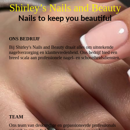
Shirley’s Nails and Beauty
Nails to keep you beautiful
ONS BEDRIJF
Bij Shirley's Nails and Beauty draait alles om uitstekende
nagelverzorging en klanttevredenheid. Ons bedrijf bied een
breed scala aan professionele nagel- en schoonheidsdiensten.
TEAM
Ons team van deskundige en gepassioneerde professionals