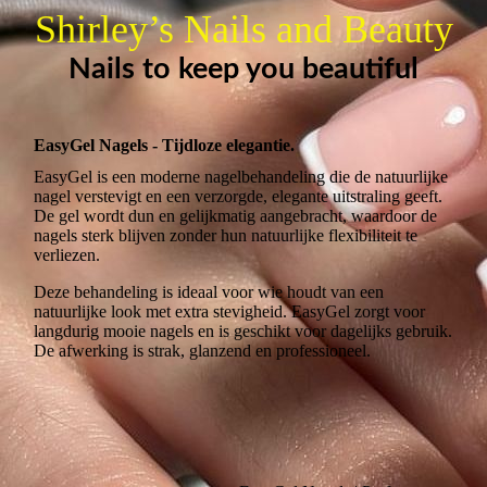
Shirley’s Nails and Beauty
Nails to keep you beautiful
EasyGel Nagels - Tijdloze elegantie.
EasyGel is een moderne nagelbehandeling die de natuurlijke
nagel verstevigt en een verzorgde, elegante uitstraling geeft.
De gel wordt dun en gelijkmatig aangebracht, waardoor de
nagels sterk blijven zonder hun natuurlijke flexibiliteit te
verliezen.
Deze behandeling is ideaal voor wie houdt van een
natuurlijke look met extra stevigheid. EasyGel zorgt voor
langdurig mooie nagels en is geschikt voor dagelijks gebruik.
De afwerking is strak, glanzend en professioneel.