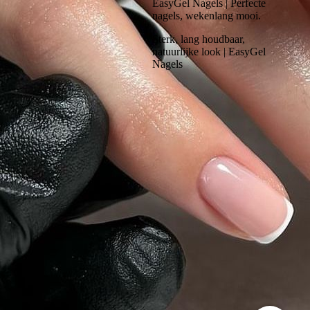
EasyGel Nagels | Perfecte
nagels, wekenlang mooi.
Sterk, lang houdbaar,
natuurlijke look | EasyGel
Nagels